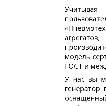
Учитывая
пользова
«Пневмот
агрегато
производите
модель сер
ГОСТ и меж
У нас вы 
генератор 
оснащенны