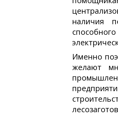
помощник
централизо
наличия п
способно
электричес
Именно поэ
желают мн
промышл
предпри
строительс
лесозаг