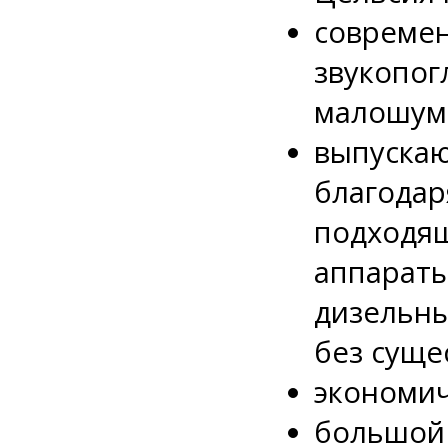
совре
звукопо
малошум
выпуска
благода
подход
аппарат
дизельн
без суще
экономич
большой