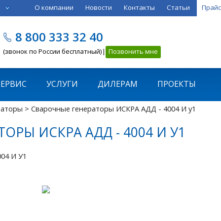
О компании
Новости
Контакты
Статьи
Прайс
8 800 333 32 40
(звонок по России бесплатный)|
Позвонить мне
СЕРВИС
УСЛУГИ
ДИЛЕРАМ
ПРОЕКТЫ
раторы
> Сварочные генераторы ИСКРА АДД - 4004 И у1
ОРЫ ИСКРА АДД - 4004 И У1
004 И У1