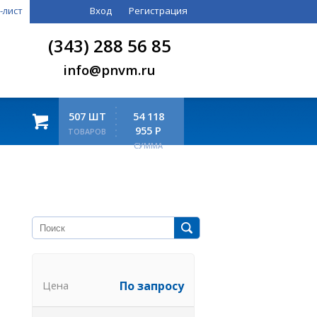
-лист
Вход
Регистрация
(343) 288 56 85
info@pnvm.ru
507 ШТ
54 118
955 Р
ТОВАРОВ
СУММА
Цена
По запросу